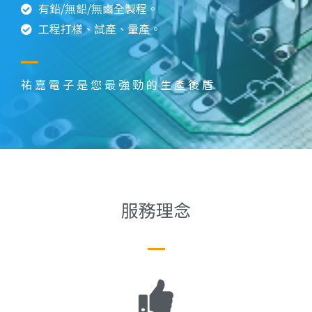
有鉛/無鉛/無鹵全製程。
工程打樣、試產、量產。
祐嘉電子是您最強勁的生產後盾
服務理念