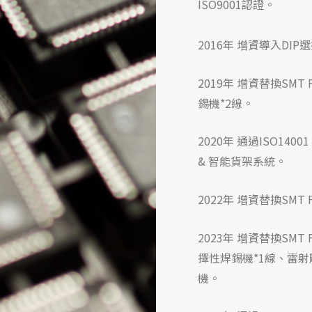
ISO9001認證。
2016年 增資導入DIP
2019年 增資替換SMT 
錫機*2線
。
2020年 通過ISO1400
& 智能貨架系統
。
2022年 增資
替換SMT 
2023年 增資
替換SMT 
擇性焊錫機*1線、雷
機
。