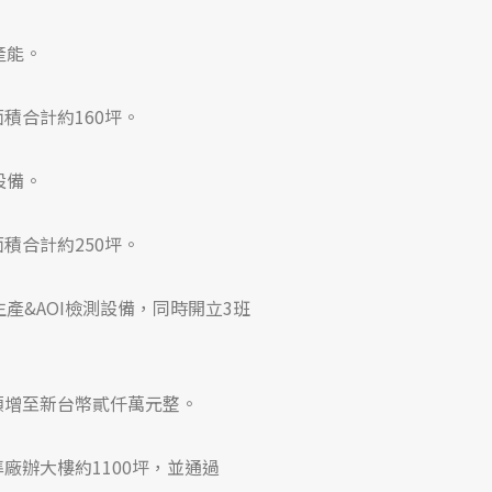
T產能。
面積合計約160坪。
T設備。
面積合計約250坪。
T生產&AOI檢測設備，同時開立3班
本額增至新台幣貳仟萬元整。
準廠辦大樓約1100坪，並通過