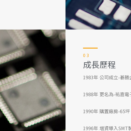
03
成長歷程
1983年 公司成立-碁
1988年 更名為-祐嘉
1990年 購置廠房-65
1996年 增資導入SM