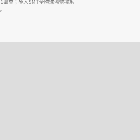
064-1盤查；導入SMT全時爐溫監控系
。