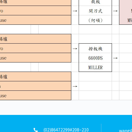
(02)86472299#208~210
wang@